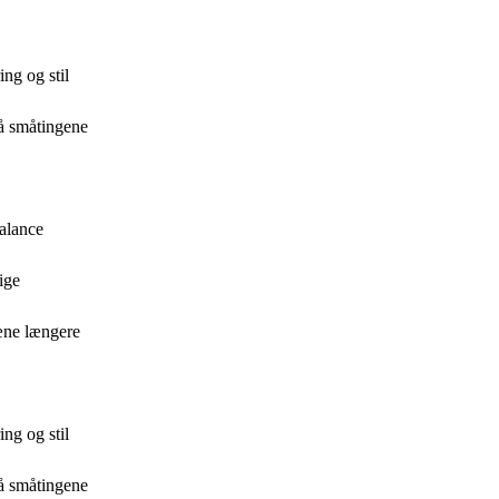
ng og stil
på småtingene
balance
ige
æne længere
ng og stil
på småtingene