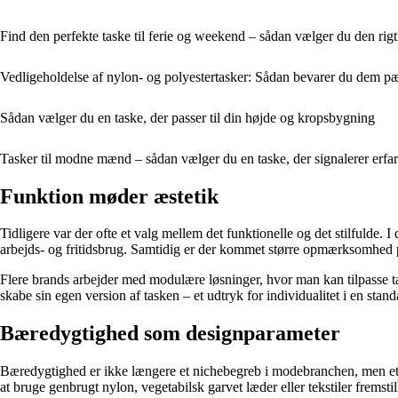
Find den perfekte taske til ferie og weekend – sådan vælger du den rigt
Vedligeholdelse af nylon- og polyestertasker: Sådan bevarer du dem p
Sådan vælger du en taske, der passer til din højde og kropsbygning
Tasker til modne mænd – sådan vælger du en taske, der signalerer erfari
Funktion møder æstetik
Tidligere var der ofte et valg mellem det funktionelle og det stilfulde. I
arbejds- og fritidsbrug. Samtidig er der kommet større opmærksomhed på
Flere brands arbejder med modulære løsninger, hvor man kan tilpasse tas
skabe sin egen version af tasken – et udtryk for individualitet i en stan
Bæredygtighed som designparameter
Bæredygtighed er ikke længere et nichebegreb i modebranchen, men et 
at bruge genbrugt nylon, vegetabilsk garvet læder eller tekstiler fremstill