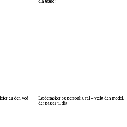
din taske?
lejer du den ved
Lædertasker og personlig stil – vælg den model,
der passer til dig