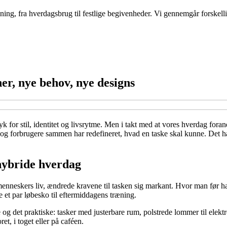
ng, fra hverdagsbrug til festlige begivenheder. Vi gennemgår forskellige 
r, nye behov, nye designs
yk for stil, identitet og livsrytme. Men i takt med at vores hverdag for
 og forbrugere sammen har redefineret, hvad en taske skal kunne. Det h
 hybride hverdag
nneskers liv, ændrede kravene til tasken sig markant. Hvor man før hav
t par løbesko til eftermiddagens træning.
og det praktiske: tasker med justerbare rum, polstrede lommer til elekt
t, i toget eller på caféen.