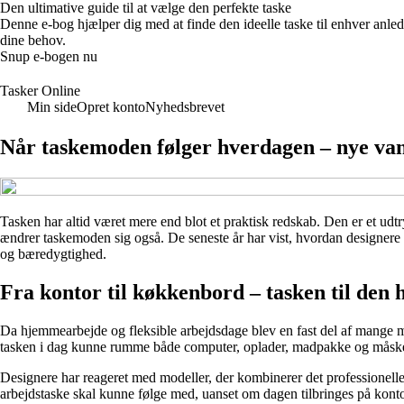
Den ultimative guide til at vælge den perfekte taske
Denne e-bog hjælper dig med at finde den ideelle taske til enhver anledni
dine behov.
Snup e-bogen nu
Tasker Online
Min side
Opret konto
Nyhedsbrevet
Når taskemoden følger hverdagen – nye vane
Tasken har altid været mere end blot et praktisk redskab. Den er et udtr
ændrer taskemoden sig også. De seneste år har vist, hvordan designere
og bæredygtighed.
Fra kontor til køkkenbord – tasken til den
Da hjemmearbejde og fleksible arbejdsdage blev en fast del af mange me
tasken i dag kunne rumme både computer, oplader, madpakke og måske e
Designere har reageret med modeller, der kombinerer det professionelle 
arbejdstaske skal kunne følge med, uanset om dagen tilbringes på kontore