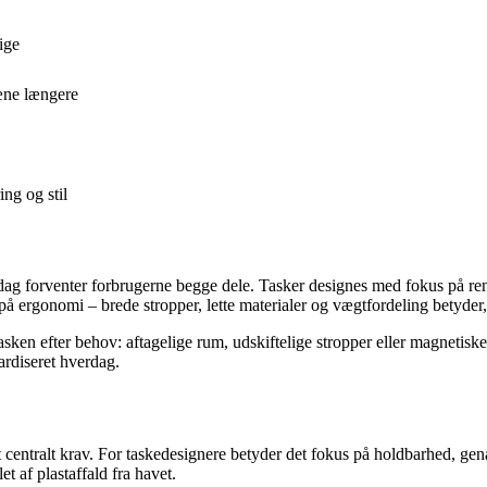
ige
æne længere
ng og stil
 dag forventer forbrugerne begge dele. Tasker designes med fokus på rene l
 ergonomi – brede stropper, lette materialer og vægtfordeling betyder, 
ken efter behov: aftagelige rum, udskiftelige stropper eller magnetiske
dardiseret hverdag.
centralt krav. For taskedesignere betyder det fokus på holdbarhed, ge
et af plastaffald fra havet.