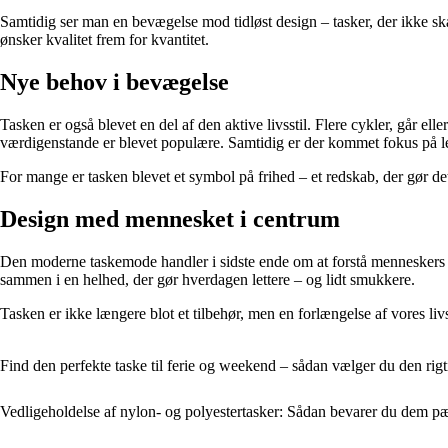
Samtidig ser man en bevægelse mod tidløst design – tasker, der ikke sk
ønsker kvalitet frem for kvantitet.
Nye behov i bevægelse
Tasken er også blevet en del af den aktive livsstil. Flere cykler, går ell
værdigenstande er blevet populære. Samtidig er der kommet fokus på le
For mange er tasken blevet et symbol på frihed – et redskab, der gør d
Design med mennesket i centrum
Den moderne taskemode handler i sidste ende om at forstå menneskers hv
sammen i en helhed, der gør hverdagen lettere – og lidt smukkere.
Tasken er ikke længere blot et tilbehør, men en forlængelse af vores l
Find den perfekte taske til ferie og weekend – sådan vælger du den rigt
Vedligeholdelse af nylon- og polyestertasker: Sådan bevarer du dem p