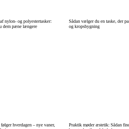
af nylon- og polyestertasker:
Sådan vælger du en taske, der pas
du dem pæne længere
og kropsbygning
følger hverdagen – nye vaner,
Praktik møder æstetik: Sådan find