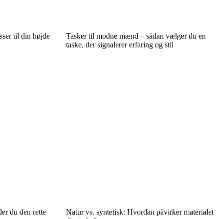
ser til din højde
Tasker til modne mænd – sådan vælger du en
taske, der signalerer erfaring og stil
er du den rette
Natur vs. syntetisk: Hvordan påvirker materialet