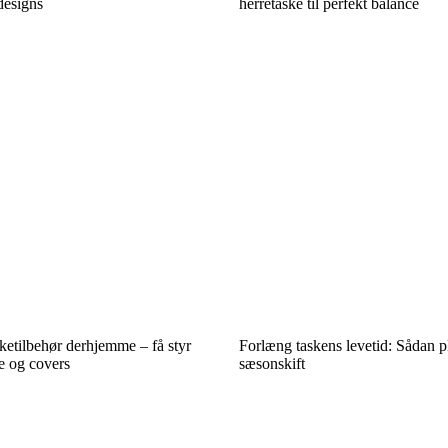
designs
herretaske til perfekt balance
sketilbehør derhjemme – få styr
Forlæng taskens levetid: Sådan p
 og covers
sæsonskift