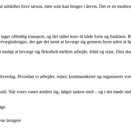
al udskiftes hver sæson, men som kan bruges i årevis. Det er en modreak
er tager offentlig transport, og det stiller krav til både form og funktio
tvægtsdesigns, der gør det nemt at bevæge sig gennem byen uden at føl
et muligt at bevæge sig fleksibelt mellem arbejde, fritid og rejse. Den
erdag. Hvordan vi arbejder, rejser, kommunikerer og organiserer vores 
ivsstil. Når vores vaner ændrer sig, følger tasken med – og i det møde 
ige
æne længere