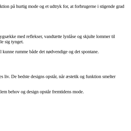
tion på hurtig mode og et udtryk for, at forbrugerne i stigende grad
n. Rygsække med reflekser, vandtætte lynlåse og skjulte lommer til
e sig tynget.
 skal kunne rumme både det nødvendige og det spontane.
liv. De bedste designs opstår, når æstetik og funktion smelter
mellem behov og design opstår fremtidens mode.