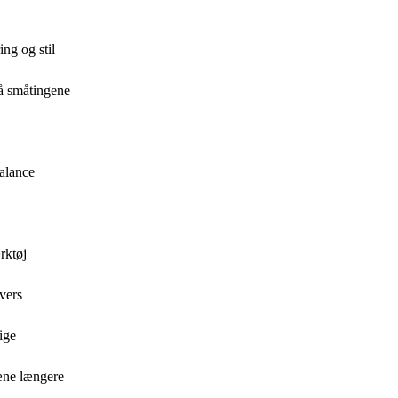
ng og stil
på småtingene
balance
rktøj
vers
ige
æne længere