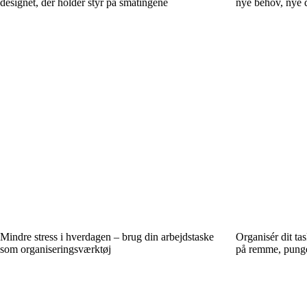
designet, der holder styr på småtingene
nye behov, nye 
Mindre stress i hverdagen – brug din arbejdstaske
Organisér dit ta
som organiseringsværktøj
på remme, punge