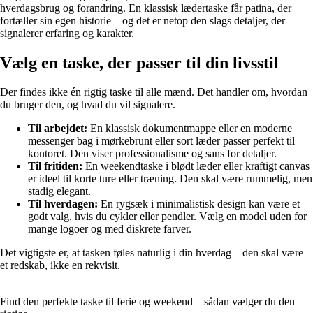
hverdagsbrug og forandring. En klassisk lædertaske får patina, der
fortæller sin egen historie – og det er netop den slags detaljer, der
signalerer erfaring og karakter.
Vælg en taske, der passer til din livsstil
Der findes ikke én rigtig taske til alle mænd. Det handler om, hvordan
du bruger den, og hvad du vil signalere.
Til arbejdet:
En klassisk dokumentmappe eller en moderne
messenger bag i mørkebrunt eller sort læder passer perfekt til
kontoret. Den viser professionalisme og sans for detaljer.
Til fritiden:
En weekendtaske i blødt læder eller kraftigt canvas
er ideel til korte ture eller træning. Den skal være rummelig, men
stadig elegant.
Til hverdagen:
En rygsæk i minimalistisk design kan være et
godt valg, hvis du cykler eller pendler. Vælg en model uden for
mange logoer og med diskrete farver.
Det vigtigste er, at tasken føles naturlig i din hverdag – den skal være
et redskab, ikke en rekvisit.
Find den perfekte taske til ferie og weekend – sådan vælger du den