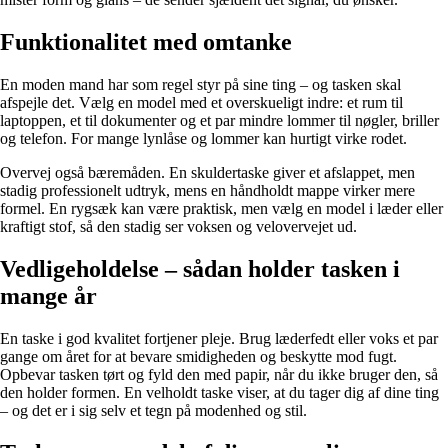
Funktionalitet med omtanke
En moden mand har som regel styr på sine ting – og tasken skal
afspejle det. Vælg en model med et overskueligt indre: et rum til
laptoppen, et til dokumenter og et par mindre lommer til nøgler, briller
og telefon. For mange lynlåse og lommer kan hurtigt virke rodet.
Overvej også bæremåden. En skuldertaske giver et afslappet, men
stadig professionelt udtryk, mens en håndholdt mappe virker mere
formel. En rygsæk kan være praktisk, men vælg en model i læder eller
kraftigt stof, så den stadig ser voksen og velovervejet ud.
Vedligeholdelse – sådan holder tasken i
mange år
En taske i god kvalitet fortjener pleje. Brug læderfedt eller voks et par
gange om året for at bevare smidigheden og beskytte mod fugt.
Opbevar tasken tørt og fyld den med papir, når du ikke bruger den, så
den holder formen. En velholdt taske viser, at du tager dig af dine ting
– og det er i sig selv et tegn på modenhed og stil.