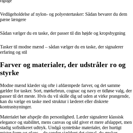
rigtige
Vedligeholdelse af nylon- og polyestertasker: Sådan bevarer du dem
pæne længere
Sådan vælger du en taske, der passer til din højde og kropsbygning
Tasker til modne mænd – sådan vælger du en taske, der signalerer
erfaring og stil
Farver og materialer, der udstråler ro og
styrke
Modne mænd klæder sig ofte i afdæmpede farver, og det samme
gælder for tasker. Sort, mørkebrun, cognac og navy er tidløse valg, der
passer til det meste. Hvis du vil skille dig ud uden at virke prangende,
kan du vælge en taske med struktur i læderet eller diskrete
kontrastsyninger.
Materialet bør afspejle din personlighed. Læder signalerer klassisk
elegance og stabilitet, mens canvas og uld giver et mere afslappet, men
stadig sofistikeret udtryk. Undgå syntetiske materialer, der hurtigt
mister form og glans – de sender sjældent det signal, du ønsker.