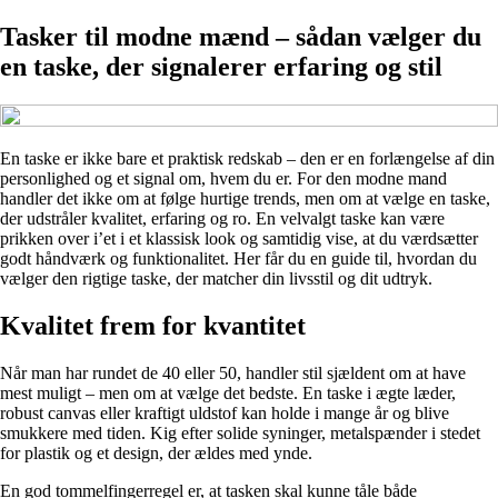
Tasker til modne mænd – sådan vælger du
en taske, der signalerer erfaring og stil
En taske er ikke bare et praktisk redskab – den er en forlængelse af din
personlighed og et signal om, hvem du er. For den modne mand
handler det ikke om at følge hurtige trends, men om at vælge en taske,
der udstråler kvalitet, erfaring og ro. En velvalgt taske kan være
prikken over i’et i et klassisk look og samtidig vise, at du værdsætter
godt håndværk og funktionalitet. Her får du en guide til, hvordan du
vælger den rigtige taske, der matcher din livsstil og dit udtryk.
Kvalitet frem for kvantitet
Når man har rundet de 40 eller 50, handler stil sjældent om at have
mest muligt – men om at vælge det bedste. En taske i ægte læder,
robust canvas eller kraftigt uldstof kan holde i mange år og blive
smukkere med tiden. Kig efter solide syninger, metalspænder i stedet
for plastik og et design, der ældes med ynde.
En god tommelfingerregel er, at tasken skal kunne tåle både