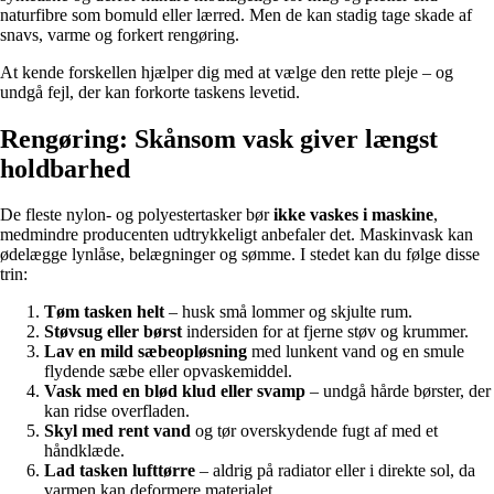
naturfibre som bomuld eller lærred. Men de kan stadig tage skade af
snavs, varme og forkert rengøring.
At kende forskellen hjælper dig med at vælge den rette pleje – og
undgå fejl, der kan forkorte taskens levetid.
Rengøring: Skånsom vask giver længst
holdbarhed
De fleste nylon- og polyestertasker bør
ikke vaskes i maskine
,
medmindre producenten udtrykkeligt anbefaler det. Maskinvask kan
ødelægge lynlåse, belægninger og sømme. I stedet kan du følge disse
trin:
Tøm tasken helt
– husk små lommer og skjulte rum.
Støvsug eller børst
indersiden for at fjerne støv og krummer.
Lav en mild sæbeopløsning
med lunkent vand og en smule
flydende sæbe eller opvaskemiddel.
Vask med en blød klud eller svamp
– undgå hårde børster, der
kan ridse overfladen.
Skyl med rent vand
og tør overskydende fugt af med et
håndklæde.
Lad tasken lufttørre
– aldrig på radiator eller i direkte sol, da
varmen kan deformere materialet.