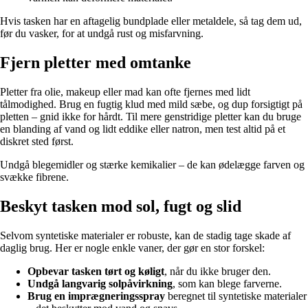
Hvis tasken har en aftagelig bundplade eller metaldele, så tag dem ud,
før du vasker, for at undgå rust og misfarvning.
Fjern pletter med omtanke
Pletter fra olie, makeup eller mad kan ofte fjernes med lidt
tålmodighed. Brug en fugtig klud med mild sæbe, og dup forsigtigt på
pletten – gnid ikke for hårdt. Til mere genstridige pletter kan du bruge
en blanding af vand og lidt eddike eller natron, men test altid på et
diskret sted først.
Undgå blegemidler og stærke kemikalier – de kan ødelægge farven og
svække fibrene.
Beskyt tasken mod sol, fugt og slid
Selvom syntetiske materialer er robuste, kan de stadig tage skade af
daglig brug. Her er nogle enkle vaner, der gør en stor forskel:
Opbevar tasken tørt og køligt
, når du ikke bruger den.
Undgå langvarig solpåvirkning
, som kan blege farverne.
Brug en imprægneringsspray
beregnet til syntetiske materialer