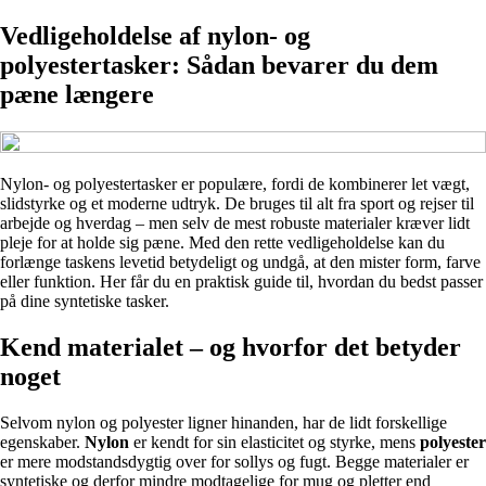
Vedligeholdelse af nylon- og
polyestertasker: Sådan bevarer du dem
pæne længere
Nylon- og polyestertasker er populære, fordi de kombinerer let vægt,
slidstyrke og et moderne udtryk. De bruges til alt fra sport og rejser til
arbejde og hverdag – men selv de mest robuste materialer kræver lidt
pleje for at holde sig pæne. Med den rette vedligeholdelse kan du
forlænge taskens levetid betydeligt og undgå, at den mister form, farve
eller funktion. Her får du en praktisk guide til, hvordan du bedst passer
på dine syntetiske tasker.
Kend materialet – og hvorfor det betyder
noget
Selvom nylon og polyester ligner hinanden, har de lidt forskellige
egenskaber.
Nylon
er kendt for sin elasticitet og styrke, mens
polyester
er mere modstandsdygtig over for sollys og fugt. Begge materialer er
syntetiske og derfor mindre modtagelige for mug og pletter end