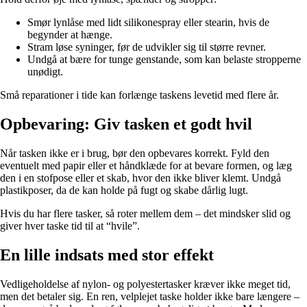
Smør lynlåse med lidt silikonespray eller stearin, hvis de
begynder at hænge.
Stram løse syninger, før de udvikler sig til større revner.
Undgå at bære for tunge genstande, som kan belaste stropperne
unødigt.
Små reparationer i tide kan forlænge taskens levetid med flere år.
Opbevaring: Giv tasken et godt hvil
Når tasken ikke er i brug, bør den opbevares korrekt. Fyld den
eventuelt med papir eller et håndklæde for at bevare formen, og læg
den i en stofpose eller et skab, hvor den ikke bliver klemt. Undgå
plastikposer, da de kan holde på fugt og skabe dårlig lugt.
Hvis du har flere tasker, så roter mellem dem – det mindsker slid og
giver hver taske tid til at “hvile”.
En lille indsats med stor effekt
Vedligeholdelse af nylon- og polyestertasker kræver ikke meget tid,
men det betaler sig. En ren, velplejet taske holder ikke bare længere –