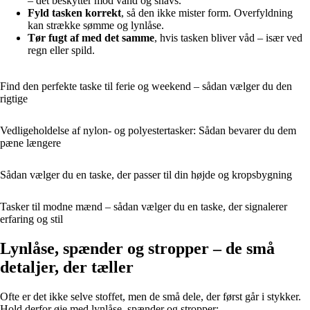
– det beskytter mod vand og snavs.
Fyld tasken korrekt
, så den ikke mister form. Overfyldning
kan strække sømme og lynlåse.
Tør fugt af med det samme
, hvis tasken bliver våd – især ved
regn eller spild.
Find den perfekte taske til ferie og weekend – sådan vælger du den
rigtige
Vedligeholdelse af nylon- og polyestertasker: Sådan bevarer du dem
pæne længere
Sådan vælger du en taske, der passer til din højde og kropsbygning
Tasker til modne mænd – sådan vælger du en taske, der signalerer
erfaring og stil
Lynlåse, spænder og stropper – de små
detaljer, der tæller
Ofte er det ikke selve stoffet, men de små dele, der først går i stykker.
Hold derfor øje med lynlåse, spænder og stropper: