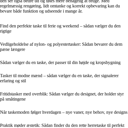
den ser også bedre ud og føles mere behagelig at bruge. Med
regelmæssig rengøring, lidt omtanke og korrekt opbevaring kan du
bevare både funktion og udseende i mange år.
Find den perfekte taske til ferie og weekend – sådan vælger du den
rigtige
Vedligeholdelse af nylon- og polyestertasker: Sådan bevarer du dem
pæne længere
Sådan vælger du en taske, der passer til din højde og kropsbygning
Tasker til modne mænd – sådan vælger du en taske, der signalerer
erfaring og stil
Fritidstasker med overblik: Sådan vælger du designet, der holder styr
på småtingene
Når taskemoden følger hverdagen – nye vaner, nye behov, nye designs
Praktik møder æstetik: Sådan finder du den rette herretaske til perfekt