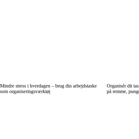
Mindre stress i hverdagen – brug din arbejdstaske
Organisér dit ta
som organiseringsværktøj
på remme, punge