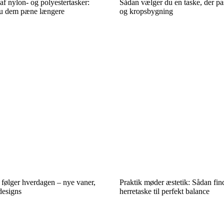
af nylon- og polyestertasker:
Sådan vælger du en taske, der pas
du dem pæne længere
og kropsbygning
følger hverdagen – nye vaner,
Praktik møder æstetik: Sådan find
designs
herretaske til perfekt balance