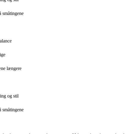
på småtingene
balance
ige
æne længere
ng og stil
på småtingene