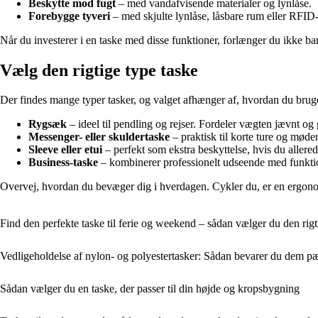
Beskytte mod fugt
– med vandafvisende materialer og lynlåse.
Forebygge tyveri
– med skjulte lynlåse, låsbare rum eller RFID-
Når du investerer i en taske med disse funktioner, forlænger du ikke bare
Vælg den rigtige type taske
Der findes mange typer tasker, og valget afhænger af, hvordan du bruge
Rygsæk
– ideel til pendling og rejser. Fordeler vægten jævnt og 
Messenger- eller skuldertaske
– praktisk til korte ture og møde
Sleeve eller etui
– perfekt som ekstra beskyttelse, hvis du allered
Business-taske
– kombinerer professionelt udseende med funktion
Overvej, hvordan du bevæger dig i hverdagen. Cykler du, er en ergono
Find den perfekte taske til ferie og weekend – sådan vælger du den rigt
Vedligeholdelse af nylon- og polyestertasker: Sådan bevarer du dem p
Sådan vælger du en taske, der passer til din højde og kropsbygning