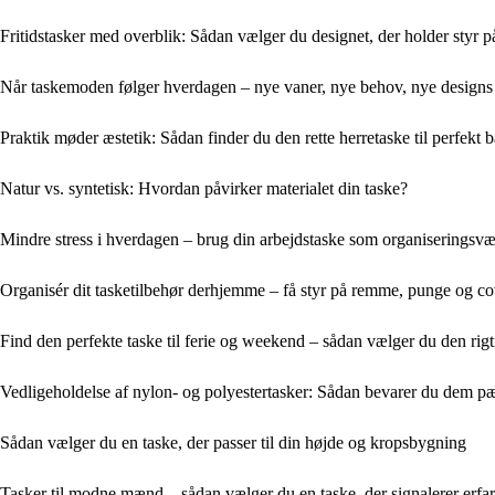
Fritidstasker med overblik: Sådan vælger du designet, der holder styr 
Når taskemoden følger hverdagen – nye vaner, nye behov, nye designs
Praktik møder æstetik: Sådan finder du den rette herretaske til perfekt 
Natur vs. syntetisk: Hvordan påvirker materialet din taske?
Mindre stress i hverdagen – brug din arbejdstaske som organiseringsvæ
Organisér dit tasketilbehør derhjemme – få styr på remme, punge og co
Find den perfekte taske til ferie og weekend – sådan vælger du den rigt
Vedligeholdelse af nylon- og polyestertasker: Sådan bevarer du dem p
Sådan vælger du en taske, der passer til din højde og kropsbygning
Tasker til modne mænd – sådan vælger du en taske, der signalerer erfari