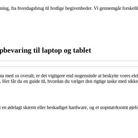
ng, fra hverdagsbrug til festlige begivenheder. Vi gennemgår forskellige 
pbevaring til laptop og tablet
ata med os overalt, er det vigtigere end nogensinde at beskytte vores ele
. Her får du en guide til, hvordan du vælger den rigtige taske med sikker
 i en ødelagt skærm eller beskadiget hardware, og et uopmærksomt øjeblik 