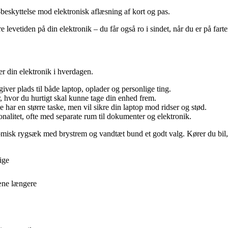
beskyttelse mod elektronisk aflæsning af kort og pas.
 levetiden på din elektronik – du får også ro i sindet, når du er på farte
r din elektronik i hverdagen.
giver plads til både laptop, oplader og personlige ting.
r, hvor du hurtigt skal kunne tage din enhed frem.
e har en større taske, men vil sikre din laptop mod ridser og stød.
alitet, ofte med separate rum til dokumenter og elektronik.
misk rygsæk med brystrem og vandtæt bund et godt valg. Kører du bil,
ige
æne længere