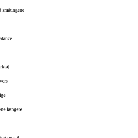
på småtingene
balance
rktøj
vers
ige
æne længere
ng og stil