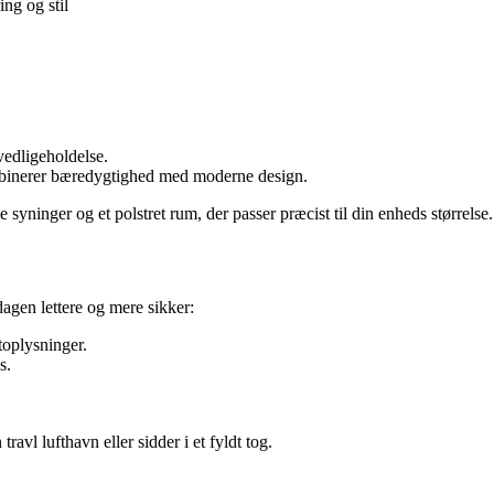
ng og stil
vedligeholdelse.
mbinerer bæredygtighed med moderne design.
 syninger og et polstret rum, der passer præcist til din enheds størrelse.
agen lettere og mere sikker:
toplysninger.
s.
ravl lufthavn eller sidder i et fyldt tog.