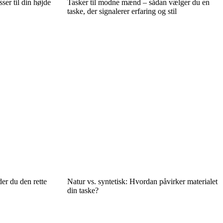
ser til din højde
Tasker til modne mænd – sådan vælger du en
taske, der signalerer erfaring og stil
er du den rette
Natur vs. syntetisk: Hvordan påvirker materialet
din taske?