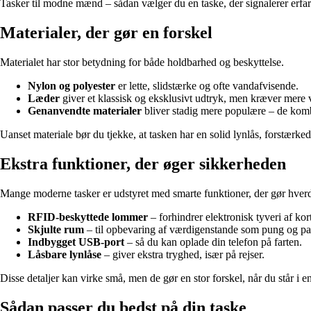
Tasker til modne mænd – sådan vælger du en taske, der signalerer erfari
Materialer, der gør en forskel
Materialet har stor betydning for både holdbarhed og beskyttelse.
Nylon og polyester
er lette, slidstærke og ofte vandafvisende.
Læder
giver et klassisk og eksklusivt udtryk, men kræver mere 
Genanvendte materialer
bliver stadig mere populære – de ko
Uanset materiale bør du tjekke, at tasken har en solid lynlås, forstærkede
Ekstra funktioner, der øger sikkerheden
Mange moderne tasker er udstyret med smarte funktioner, der gør hverd
RFID-beskyttede lommer
– forhindrer elektronisk tyveri af kor
Skjulte rum
– til opbevaring af værdigenstande som pung og pa
Indbygget USB-port
– så du kan oplade din telefon på farten.
Låsbare lynlåse
– giver ekstra tryghed, især på rejser.
Disse detaljer kan virke små, men de gør en stor forskel, når du står i en t
Sådan passer du bedst på din taske