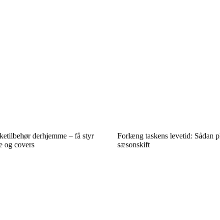
sketilbehør derhjemme – få styr
Forlæng taskens levetid: Sådan p
 og covers
sæsonskift