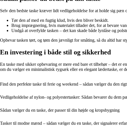
Selv den bedste taske kræver lidt vedligeholdelse for at holde sig pæn 
Tør den af med en fugtig klud, hvis den bliver beskidt.
Brug imprægnering, hvis materialet tillader det, for at bevare va
Undgå at overfylde tasken – det kan skade både lynlåse og polstr
Opbevar tasken tørt, og tøm den jævnligt for småting, så du altid har st
En investering i både stil og sikkerhed
En taske med sikker opbevaring er mere end bare et tilbehør – det er en 
om du vælger en minimalistisk rygsæk eller en elegant lædertaske, er det 
Find den perfekte taske til ferie og weekend – sådan vælger du den rigt
Vedligeholdelse af nylon- og polyestertasker: Sådan bevarer du dem p
Sådan vælger du en taske, der passer til din højde og kropsbygning
Tasker til modne mænd – sådan vælger du en taske, der signalerer erfari