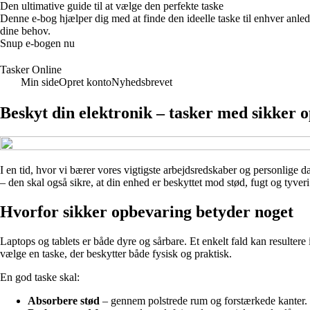
Den ultimative guide til at vælge den perfekte taske
Denne e-bog hjælper dig med at finde den ideelle taske til enhver anledni
dine behov.
Snup e-bogen nu
Tasker Online
Min side
Opret konto
Nyhedsbrevet
Beskyt din elektronik – tasker med sikker o
I en tid, hvor vi bærer vores vigtigste arbejdsredskaber og personlige d
– den skal også sikre, at din enhed er beskyttet mod stød, fugt og tyveri
Hvorfor sikker opbevaring betyder noget
Laptops og tablets er både dyre og sårbare. Et enkelt fald kan resultere
vælge en taske, der beskytter både fysisk og praktisk.
En god taske skal:
Absorbere stød
– gennem polstrede rum og forstærkede kanter.