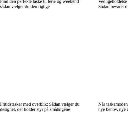
Find den perfekte taske til ferie og weekend –
Vedligeholdelse 
sådan vælger du den rigtige
Sådan bevarer 
Fritidstasker med overblik: Sådan vælger du
Når taskemoden 
designet, der holder styr på småtingene
nye behov, nye 