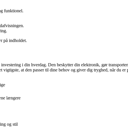
og funktionel.
ndafvisningen.
ing.
yr på indholdet.
investering i din hverdag. Den beskytter din elektronik, gør transporten 
vigtigste, at den passer til dine behov og giver dig tryghed, når du er p
ige
æne længere
ng og stil