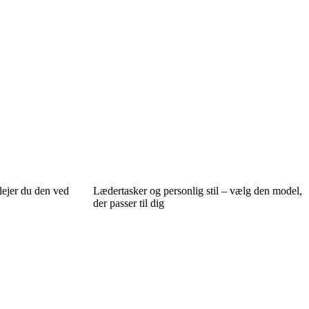
lejer du den ved
Lædertasker og personlig stil – vælg den model,
der passer til dig