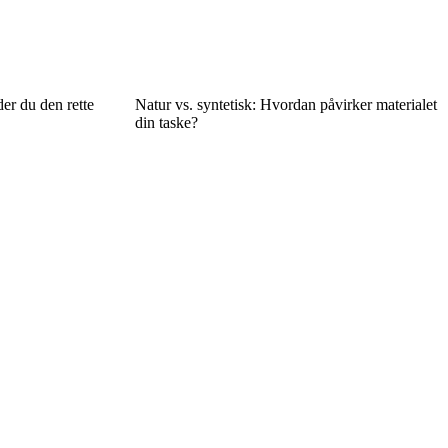
er du den rette
Natur vs. syntetisk: Hvordan påvirker materialet
din taske?