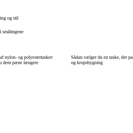
ng og stil
på småtingene
af nylon- og polyestertasker:
Sådan vælger du en taske, der pas
du dem pæne længere
og kropsbygning