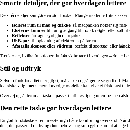
Smarte detaljer, der gør hverdagen lettere
De små detaljer kan gøre en stor forskel. Mange moderne fritidstasker h
Isoleret rum til mad og drikke
, så madpakken holder sig frisk.
Eksterne lommer
til hurtig adgang til mobil, nøgler eller solbrill
Reflekser
for øget synlighed i mørke.
USB-port
til opladning af elektronik på farten.
Aftagelig skopose eller vådrum
, perfekt til sportstøj eller hånd
Tænk over, hvilke funktioner du faktisk bruger i hverdagen – det er bed
Stil og udtryk
Selvom funktionalitet er vigtigst, må tasken også gerne se godt ud. Mange
klassiske valg, mens mere farverige modeller kan give et frisk pust til 
Overvej også, hvordan tasken passer til din øvrige garderobe – en alsid
Den rette taske gør hverdagen lettere
En god fritidstaske er en investering i både komfort og overskud. Når du
den, der passer til dit liv og dine behov – og som gør det nemt at tage