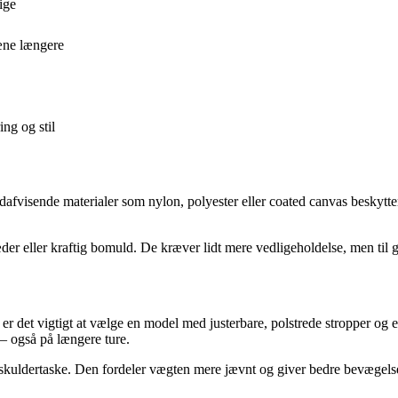
ige
æne længere
ng og stil
andafvisende materialer som nylon, polyester eller coated canvas beskytt
er eller kraftig bomuld. De kræver lidt mere vedligeholdelse, men til ge
 er det vigtigt at vælge en model med justerbare, polstrede stropper og 
g – også på længere ture.
 skuldertaske. Den fordeler vægten mere jævnt og giver bedre bevægels