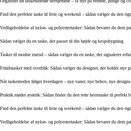
Organisér dit tasketilbehør derhjemme – få styr på remme, punge og co
Find den perfekte taske til ferie og weekend – sådan vælger du den rigt
Vedligeholdelse af nylon- og polyestertasker: Sådan bevarer du dem p
Sådan vælger du en taske, der passer til din højde og kropsbygning
Tasker til modne mænd – sådan vælger du en taske, der signalerer erfari
Fritidstasker med overblik: Sådan vælger du designet, der holder styr 
Når taskemoden følger hverdagen – nye vaner, nye behov, nye designs
Praktik møder æstetik: Sådan finder du den rette herretaske til perfekt 
Find den perfekte taske til ferie og weekend – sådan vælger du den rigt
Vedligeholdelse af nylon- og polyestertasker: Sådan bevarer du dem p