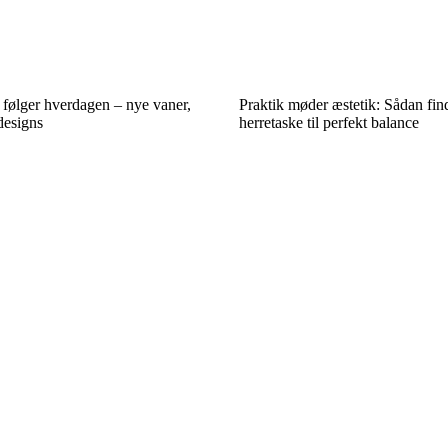
følger hverdagen – nye vaner,
Praktik møder æstetik: Sådan find
designs
herretaske til perfekt balance