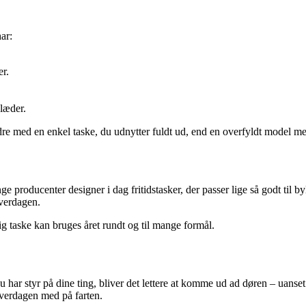
ar:
er.
klæder.
re med en enkel taske, du udnytter fuldt ud, end en overfyldt model med
 producenter designer i dag fritidstasker, der passer lige så godt til by
hverdagen.
ig taske kan bruges året rundt og til mange formål.
 har styr på dine ting, bliver det lettere at komme ud ad døren – uanset 
 hverdagen med på farten.