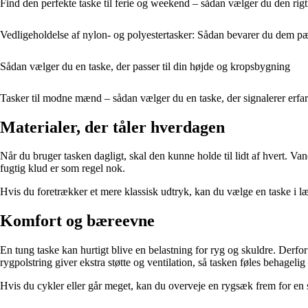
Find den perfekte taske til ferie og weekend – sådan vælger du den rigt
Vedligeholdelse af nylon- og polyestertasker: Sådan bevarer du dem p
Sådan vælger du en taske, der passer til din højde og kropsbygning
Tasker til modne mænd – sådan vælger du en taske, der signalerer erfari
Materialer, der tåler hverdagen
Når du bruger tasken dagligt, skal den kunne holde til lidt af hvert. V
fugtig klud er som regel nok.
Hvis du foretrækker et mere klassisk udtryk, kan du vælge en taske i læd
Komfort og bæreevne
En tung taske kan hurtigt blive en belastning for ryg og skuldre. Derfor
rygpolstring giver ekstra støtte og ventilation, så tasken føles behageli
Hvis du cykler eller går meget, kan du overveje en rygsæk frem for en