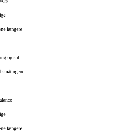
vers
ige
æne længere
ng og stil
på småtingene
balance
ige
æne længere