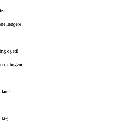
ige
æne længere
ng og stil
på småtingene
balance
rktøj