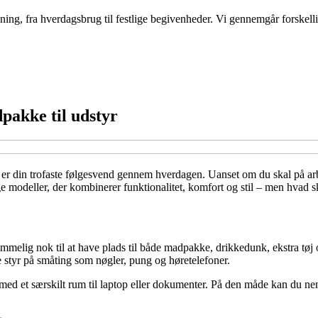
ng, fra hverdagsbrug til festlige begivenheder. Vi gennemgår forskellige 
dpakke til udstyr
n er din trofaste følgesvend gennem hverdagen. Uanset om du skal på arb
e modeller, der kombinerer funktionalitet, komfort og stil – men hvad sk
rummelig nok til at have plads til både madpakke, drikkedunk, ekstra tø
 styr på småting som nøgler, pung og høretelefoner.
 med et særskilt rum til laptop eller dokumenter. På den måde kan du nem