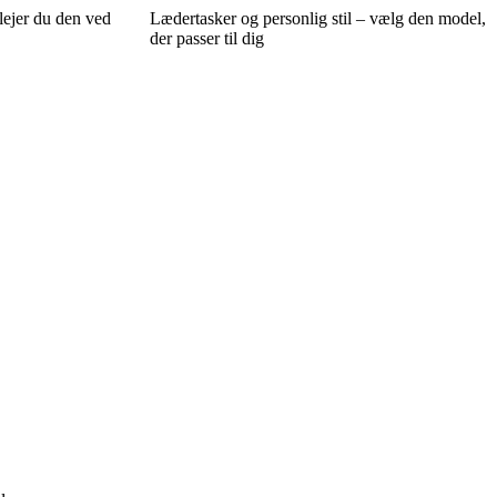
lejer du den ved
Lædertasker og personlig stil – vælg den model,
der passer til dig