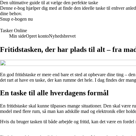
Den ultimative guide til at vælge den perfekte taske
Denne e-bog hjælper dig med at finde den ideelle taske til enhver anledni
dine behov.
Snup e-bogen nu
Tasker Online
Min side
Opret konto
Nyhedsbrevet
Fritidstasken, der har plads til alt – fra ma
En god fritidstaske er mere end bare et sted at opbevare dine ting – de
det rart at have en taske, der kan rumme det hele. I dag findes der mang
En taske til alle hverdagens formål
En fritidstaske skal kunne tilpasses mange situationer. Den skal være 
model med flere rum, så man kan adskille mad og elektronik eller holde
Hvis du bruger tasken til både arbejde og fritid, kan det være en fordel