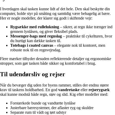
I hverdagen skal tasken kunne lidt af det hele. Den skal beskytte din
computer, holde styr på småting og samtidig være behagelig at bære.
Her er nogle modeller, der klarer sig godt i skiftende vejr:
Rygsække med rullelukning
– sikrer, at regn ikke trænger ind
gennem lynlåsen, og giver fleksibel plads.
Messenger-bags med regnslag
– praktiske til cykelturen, hvor
du hurtigt kan dække tasken til.
Totebags i coated canvas
– elegante nok til kontoret, men
robuste nok til en regnvejrsdag.
Flere mærker tilbyder desuden reflekterende detaljer og ergonomiske
stropper, som gør tasken både sikker og komfortabel i brug.
Til udendørsliv og rejser
Når du bevæger dig uden for byens rammer, stilles der endnu større
krav til taskens holdbarhed. En god
vandretaske
eller
rejserygsæk
skal kunne modstå både regn, støv og slid. Kig efter modeller med:
Forstærkede bunde og vandtætte lynlåse
Justerbare bæresystemer, der aflaster ryg og skuldre
Separate rum til vådt og tørt udstyr