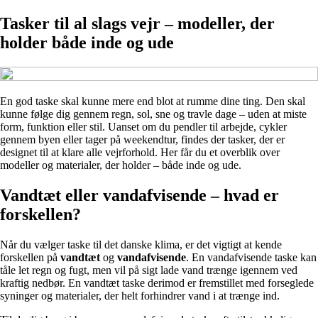
Tasker til al slags vejr – modeller, der
holder både inde og ude
En god taske skal kunne mere end blot at rumme dine ting. Den skal
kunne følge dig gennem regn, sol, sne og travle dage – uden at miste
form, funktion eller stil. Uanset om du pendler til arbejde, cykler
gennem byen eller tager på weekendtur, findes der tasker, der er
designet til at klare alle vejrforhold. Her får du et overblik over
modeller og materialer, der holder – både inde og ude.
Vandtæt eller vandafvisende – hvad er
forskellen?
Når du vælger taske til det danske klima, er det vigtigt at kende
forskellen på
vandtæt
og
vandafvisende
. En vandafvisende taske kan
tåle let regn og fugt, men vil på sigt lade vand trænge igennem ved
kraftig nedbør. En vandtæt taske derimod er fremstillet med forseglede
syninger og materialer, der helt forhindrer vand i at trænge ind.