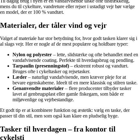
Til daglig brug i byen er en vandafvisende taske ofte tilstrækkelig,
mens du til cykelture, vandreture eller rejser i ustadigt vejr bør vælge
en model, der er 100 % vandtæt.
Materialer, der tåler vind og vejr
Valget af materiale har stor betydning for, hvor godt tasken klarer sig i
al slags vejr. Her er nogle af de mest populære og holdbare typer:
Nylon og polyester
– lette, slidstærke og ofte behandlet med en
vandafvisende coating. Perfekte til hverdagsbrug og pendling.
Tarpaulin (presenningstof)
– ekstremt robust og vandtæt.
Bruges ofte i cykeltasker og rejsetasker.
Læder
– naturligt vandafvisende, men kræver pleje for at
bevare egenskaberne. Ideelt til en mere klassisk og stilren taske.
Genanvendte materialer
– flere producenter tilbyder tasker
lavet af genbrugsplast eller gamle fiskegarn, som både er
miljøvenlige og vejrbestandige.
Et godt tip er at kombinere funktion og æstetik: vælg en taske, der
passer til din stil, men som også kan klare en pludselig byge.
Tasker til hverdagen – fra kontor til
cykelsti